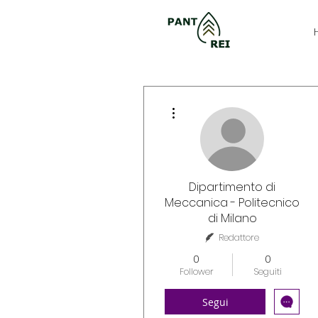
Altre azioni
Dipartimento di
Meccanica - Politecnico
di Milano
Redattore
0
0
Follower
Seguiti
Segui