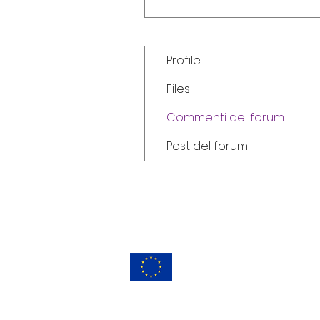
Profile
Files
Commenti del forum
Post del forum
© Copyright 2023 - PANATAREI: digital based bio-w