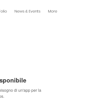
folio
News & Events
More
sponibile
isogno di un'app per la
ps.